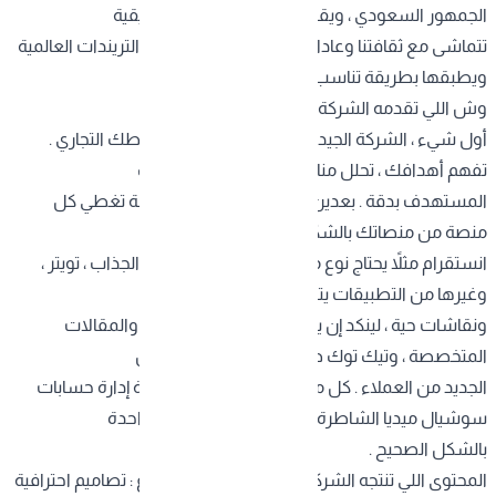
الجمهور السعودي ، ويقدر يصمم استراتيجية تسويقية
تتماشى مع ثقافتنا وعاداتنا . مو بس كذا ، بعد يتابع التريندات العالمية
ويطبقها بطريقة تناسب هويتك التجارية .
وش اللي تقدمه الشركة المحترفة ؟
أول شيء ، الشركة الجيدة تبدأ بدراسة شاملة لنشاطك التجاري .
تفهم أهدافك ، تحلل منافسينك ، وتحدد جمهورك
المستهدف بدقة . بعدين تبني خطة محتوى متكاملة تغطي كل
منصة من منصاتك بالشكل الأمثل .
انستقرام مثلاً يحتاج نوع معين من المحتوى المرئي الجذاب ، تويتر ،
وغيرها من التطبيقات يتطلب تفاعل سريع
ونقاشات حية ، لينكد إن يناسب المحتوى الاحترافي والمقالات
المتخصصة ، وتيك توك صار ضروري للوصول للجيل
الجديد من العملاء . كل منصة لها أسلوبها ، وشركة إدارة حسابات
سوشيال ميديا الشاطرة تعرف كيف تستغل كل واحدة
بالشكل الصحيح .
المحتوى اللي تنتجه الشركة المتخصصة يكون متنوع : تصاميم احترافية