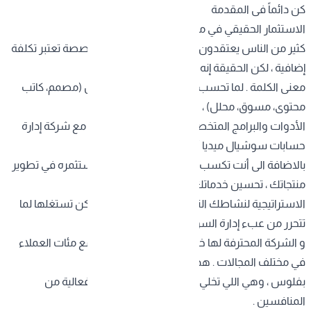
كن دائماً فى المقدمة
الاستثمار الحقيقي في مستقبلك الرقمي
كثير من الناس يعتقدون ان التعاقد مع شركة متخصصة تعتبر تكلفة
إضافية ، لكن الحقيقة إنه استثمار استراتيجي بكل
معنى الكلمة . لما تحسب تكلفة توظيف فريق كامل (مصمم، كاتب
محتوى، مسوق، محلل) ، وتضيف عليها تكاليف
الأدوات والبرامج المتخصصة ، راح تلاقي إن التعاقد مع شركة إدارة
حسابات سوشيال ميديا أوفر بكثير وأكثر كفاءة .
بالاضافة الى أنت تكسب وقتك الثمين اللي تقدر تستثمره في تطوير
منتجاتك ، تحسين خدماتك ، والتركيز على الجوانب
الاستراتيجية لنشاطك التجاري . تخيل كم فرصة ممكن تستغلها لما
تتحرر من عبء إدارة السوشيال ميديا اليومي .
و الشركة المحترفة لها خبرة متراكمة من التعامل مع مئات العملاء
في مختلف المجالات . هذي الخبرة ما تقدر تشتريها
بفلوس ، وهي اللي تخلي استراتيجيتك أقوى وأكثر فعالية من
المنافسين .