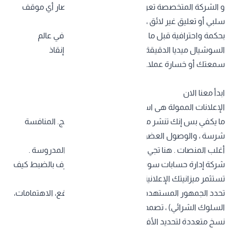
و الشركة المتخصصة تعرف كيف تدير الأزمات . لو صار أي موقف
سلبي أو تعليق غير لائق ، الفريق يتعامل معه
بحكمة واحترافية قبل ما يتطور ويضر بسمعتك . و في عالم
السوشيال ميديا الدقيقة الواحدة ممكن تفرق بين إنقاذ
سمعتك أو خسارة عملاء .
ابدأ معنا الان
الإعلانات الممولة هى استثمارك الذكي
ما يكفي بس إنك تنشر محتوى عضوي وتنتظر النتائج. المنافسة
شرسة ، والوصول العضوي صار محدود جداً على
أغلب المنصات . هنا تجي أهمية الإعلانات الممولة المدروسة .
شركة إدارة حسابات سوشيال ميديا
ذات الخبرة تعرف بالضبط كيف
تستثمر ميزانيتك الإعلانية بأفضل طريقة ممكنة .
تحدد الجمهور المستهدف بدقة عالية (العمر، الموقع، الاهتمامات،
السلوك الشرائي) ، تصمم إعلانات جذابة ، وتختبر
نسخ متعددة لتحديد الأفضل .