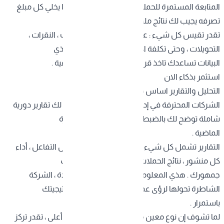
المتابعة المستمرة للحملات الإعلانية وتحليل أدائها يخلي كل مبلغ
تصرفه يجيب لك نتائج ملموسة . الشركة المحترفة
تقدر تقيس كل شيء : عدد المشاهدات، التفاعلات ، النقرات ،
التحويلات ، وحتى تكلفة اكتساب العميل الواحد . هذي
البيانات تساعدك تاخذ قرارات مبنية على أرقام حقيقية .
استثمر بذكاء الان
التحليل والتقارير اساس قياس النجاح
الشركات المحترفة في إدارة السوشيال ميديا تقدم لك تقارير دورية
شاملة توضح لك بالضبط وش اللي صار خلال الفترة
الماضية .
التقارير تشمل كل شيء : نمو عدد المتابعين ، معدل التفاعل ، أداء
كل منشور ، نتائج الحملات الإعلانية ، وتحليل سلوك
جمهورك . هذي المعلومات ما هي بس أرقام جامدة ، الشركة
الشاطرة تحولها لرؤى عملية تساعدك تطور استراتيجيتك
باستمرار .
لما تشوف إن نوع معين من المحتوى يحقق تفاعل أعلى ، تقدر تركز