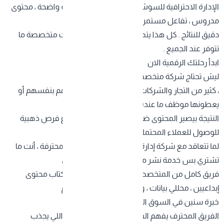
الإدارة الاحترافية للسوشيال ميديا تحتاج استراتيجية واضحة ، محتوى
مدروس ، تفاعل مستمر مع الجمهور ، وتحليل
دقيق للنتائج . كل هذا يتطلب وقت وجهد ومهارات متخصصة ما
تتوفر عند الجميع .
ابدأ رحلتك الرقمية الان
ليش تحتاج شركة متخصصة ؟
، كثير من التجار والشركات يحاولون يديرون حساباتهم بنفسهم أو
يعطونها موظف ما عنده الخبرة الكافية . وفى
النتيجة بيصير المحتوى ضعيف ، تفاعل قليل ، وضياع فرص ذهبية
للوصول للعملاء المحتملين .
لما تتعاقد مع
شركة إدارة حسابات سوشيال ميديا
محترفة ، أنت ما
تشتري بس خدمة نشر منشورات . أنت تستثمر في
فريق كامل من المتخصصين : مصممين جرافيك ، كتاب محتوى
إبداعيين ، محللي بيانات ، ومسوقين رقميين عندهم
خبرة سنين في السوق السعودي .
الفريق المحترف يفهم السوق المحلي ، يعرف إيش اللي يجذب