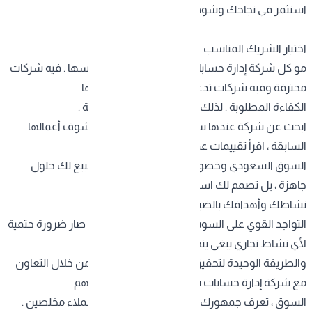
استثمر في نجاحك وشوف الفرق الواضح
اختيار الشريك المناسب
مو كل
شركة إدارة حسابات سوشيال ميدي
ا هي نفسها . فيه شركات
محترفة وفيه شركات تدعي الاحترافية بس ما عندها
الكفاءة المطلوبة . لذلك من الافضل ان تختار بعناية .
ابحث عن شركة عندها سجل حافل من النجاحات ، شوف أعمالها
السابقة ، اقرأ تقييمات عملائها ، وتأكد إنها تفهم
السوق السعودي وخصوصياته . الشركة الجيدة ما تبيع لك حلول
جاهزة ، بل تصمم لك استراتيجية مخصصة تناسب
نشاطك وأهدافك بالضبط .
التواجد القوي على السوشيال ميديا ما عاد رفاهية ، صار ضرورة حتمية
لأي نشاط تجاري يبغى ينجح ويتوسع .
والطريقة الوحيدة لتحقيق هذا التواجد القوي هي من خلال التعاون
مع شركة إدارة حسابات سوشيال ميديا محترفة تفهم
السوق ، تعرف جمهورك ، وتقدر تحول متابعينك لعملاء مخلصين .