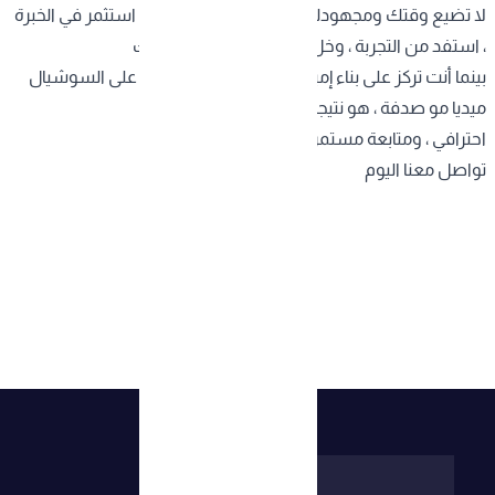
لا تضيع وقتك ومجهودك في محاولات عشوائية . استثمر في الخبرة
، استفد من التجربة ، وخل الاحترافيين يشتغلون لك
بينما أنت تركز على بناء إمبراطوريتك التجارية . النجاح على السوشيال
ميديا مو صدفة ، هو نتيجة تخطيط دقيق ، تنفيذ
احترافي ، ومتابعة مستمرة .
تواصل معنا اليوم