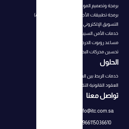
برمجة وتصميم المواقع و المتاجر الإلكترونية
برمجة تطبيقات الأجهزة الذكية (Android, IOS)
التسويق الإلكتروني
خدمات الأمن السيبراني
مساعد روبوت الدردشة بالذكاء الإصطناعي
تحسين محركات البحث (SEO) لنجاح أعمالك
الحلول
خدمات الربط بين الشركات
العقود القانونية التقنية
تواصل معنا
info@itc.com.sa
+966115036610