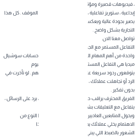
، فيديوهات قصيرة ومؤثرة ، كتابة نصوص
إبداعية ، ستوريز تفاعلية ، وحتى بث مباشر لما يحتاج الموقف . كل هذا
يصير بجودة عالية ويعكس هوية علامتك
التجارية بشكل واضح .
تواصل معنا الان
التفاعل المستمر مع الجمهور
واحدة من أهم المهام اللي تقوم فيها
شركة إدارة حسابات سوشيال
ميديا
هي التفاعل المستمر مع جمهورك . الناس اليوم
يتوقعون ردود سريعة على استفساراتهم وتعليقاتهم . لو تأخرت في
الرد أو تجاهلت عملائك ، راح يروحون للمنافس
بدون تفكير .
الفريق المحترف يراقب حساباتك على مدار الساعة ، يرد على الرسائل ،
يتفاعل مع التعليقات بشكل لطيف ومهني ،
ويحول المتابعين العاديين إلى عملاء مخلصين . هذا النوع من
الاهتمام يخلي عملائك يحسون إنهم مهمين ، وهذا
الشعور بالضبط اللي يبني الولاء للعلامة التجارية .