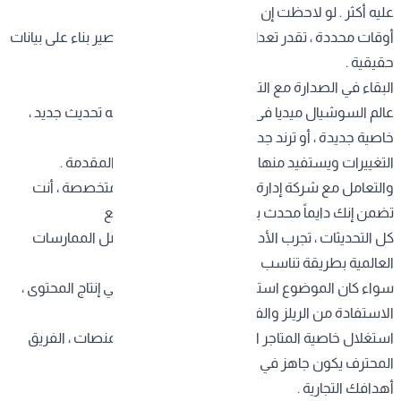
عليه أكثر . لو لاحظت إن جمهورك يتفاعل في
أوقات محددة ، تقدر تعدل جدول النشر . كل هذا يصير بناء على بيانات
حقيقية .
البقاء في الصدارة مع التطور المستمر
عالم السوشيال ميديا فى تغيير مستمر . كل يوم فيه تحديث جديد ،
خاصية جديدة ، أو ترند جديد . اللي يقدر يواكب هذي
التغييرات ويستفيد منها بسرعة هو اللي يبقى في المقدمة .
والتعامل مع
شركة إدارة حسابات سوشيال ميديا
متخصصة ، أنت
تضمن إنك دايماً محدث بآخر التطورات . الشركة تتابع
كل التحديثات ، تجرب الأدوات الجديدة ، وتطبق أفضل الممارسات
العالمية بطريقة تناسب السوق السعودي .
سواء كان الموضوع استخدام الذكاء الاصطناعي في إنتاج المحتوى ،
الاستفادة من الريلز والفيديوهات القصيرة ، أو
استغلال خاصية المتاجر الإلكترونية المدمجة في المنصات ، الفريق
المحترف يكون جاهز في تطبيق كل جديد يخدم
أهدافك التجارية .