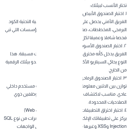
تختار الأنسب لبيئتك:
١. اختبار الصندوق الأبيض (White Box)
الفريق الأمني يحصل على كامل المعلومات عن البنية التحتية الكود
البرمجي، المخططات، صلاحيات الوصول. مثالي للمؤسسات اللي تبي
فحصا شاملا وعميقا لكل طبقة.
٢. اختبار الصندوق الأسود (Black Box)
الفريق يدخل كأنه مخترق حقيقي بدون أي معلومات مسبقة. هذا
النوع يحاكي السيناريو الأكثر واقعية ويكشف كيف تبدو بيئتك الرقمية
من الخارج.
٣. اختبار الصندوق الرمادي (Grey Box)
توازن بين الاثنين معلومات جزئية تعكس صلاحيات مستخدم داخلي
عادي. مناسب لاكتشاف التهديدات الداخلية أو الموظفين ذوي
الصلاحيات المحدودة.
٤. اختبار اختراق التطبيقات (Web & Mobile App Pentest)
يركز على تطبيقاتك الإلكترونية والجوالة اكتشاف ثغرات من نوع SQL
Injection وXSS وغيرها من الهجمات الشائعة على الواجهات