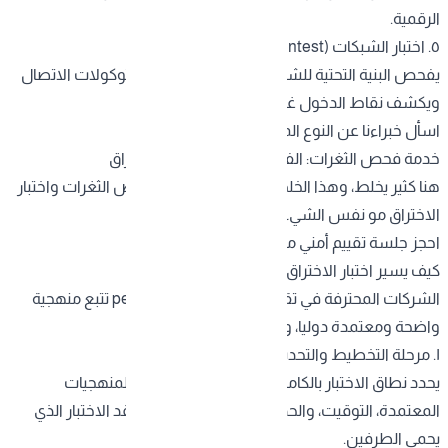
الرقمية.
٥. اختبار الشبكات (Network Pentest)
يفحص البنية التحتية للشبكة الخوادم، الأجهزة، بروتوكولات الاتصال
ويكشف نقاط الدخول غير المحمية.
اسأل خبراءنا عن النوع المناسب لك
خدمة فحص الثغرات: الفرق بينها وبين اختبار الاختراق
هنا كثير يخلط، وهذا الخلط ممكن يكلف غالي. فحص الثغرات وا
ختبار
الاختراق
مو نفس الشيء، وإن كانا مكملين لبعض.
احجز جلسة تقييم أمني مجانية الآن.
كيف يسير اختبار الاختراق الاحترافي؟
الشركات المحترفة في تقديم pentest Saudi Arabia تتبع منهجية
واضحة ومعتمدة دوليا، وعادة تمر بهذه المراحل:
١. مرحلة التخطيط والتحديد
يحدد نطاق
الاختبار بالكامل الأنظمة المستهدفة
، المنهجيات
المعتمدة، التوقيت، والحدود القانونية. هنا يوقع عقد الاختبار الذي
يحمي الطرفين.