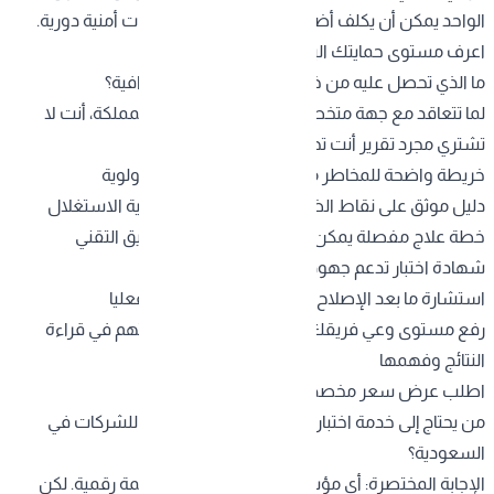
الواحد يمكن أن يكلف أضعاف أضعاف تكلفة اختبارات أمنية دورية.
اعرف مستوى حمايتك اليوم
ما الذي تحصل عليه من خدمة اختبار الاختراق الاحترافية؟
لما تتعاقد مع جهة متخصصة في الاختبار الأمني بالمملكة، أنت لا
تشتري مجرد تقرير أنت تحصل على:
خريطة واضحة للمخاطر مرتبة حسب الخطورة والأولوية
دليل موثق على نقاط الضعف مع إثبات فعلي لقابلية الاستغلال
خطة علاج مفصلة يمكن تنفيذها مباشرة من الفريق التقني
شهادة اختبار تدعم جهودك
في الامتثال التنظيمي
استشارة ما بعد الإصلاح للتحقق من سد الثغرات فعليا
رفع مستوى وعي فريقك التقني من خلال مشاركتهم في قراءة
النتائج وفهمها
اطلب عرض سعر مخصص لمؤسستك.
من يحتاج إلى خدمة اختبار الاختراق وفحص الثغرات للشركات في
السعودية؟
الإجابة المختصرة: أي مؤسسة تمتلك بيانات أو أنظمة رقمية. لكن