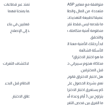
متوافقة مع معايير OWASP وNIST وNCA. خبرتنا تمتد عبر قطاعات
متعددة من المال والطاقة إلى الصحة والحكومة مما يمنحنا فهما
عميقا لطبيعة التهديدات التي تواجه كل بيئة عمل.
ما نقدمه ليس فقط تقريرا تقنيا نحن نكون شركاء فعليين في بناء
منظومة أمنية متكاملة، من الاختبار والتحليل وصولا إلى الإصلاح
والتحقق.
ابدأ رحلتك الأمنية معنا اليوم.
الأسئلة الشائعة
ما هو اختبار الاختراق؟
محاكاة هجوم سيبراني حقيقي على أنظمتك بإذنك لاكتشاف الثغرات
قبل المخترقين.
هل اختبار الاختراق قانوني في السعودية؟
نعم، بشرط الحصول على تفويض خطي من مالك النظام قبل البدء.
كم يستغرق اختبار الاختراق؟
يتراوح بين 3 أيام وعدة أسابيع حسب حجم البيئة ونطاق الاختبار.
ما الفرق بين فحص الثغرات واختبار الاختراق؟