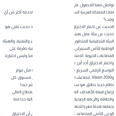
تو
اصل معنا للحصول على نموذج تقرير
لماذا المملكة العربية السعودية تحديدا تحتاج هذه الخدمة أكثر من أي
وقت؟
الحديث عن اختبار الاختراق في السعودية ليس مجرد حديث تقني هو
حديث عن بيئة عمل بعينها لها خصوصيتها:
البيئة التنظيمية المتطورة: هيئة الاتصالات والفضاء والتقنية، والهيئة
الوطنية للأمن السيبراني (NCA)، تفرضان معايير أمنية صارمة على
القطاعات الحيوية. الامتثال لهذه المعايير أصبح إلزاميا وليس اختياريا،
واختبار الاختراق أحد أبرز متطلباته.
التوسع الرقمي السريع: مع إطلاق مشاريع عملاقة مثل نيوم
وVision 2030، تتضاعف الأصول الرقمية بشكل غير مسبوق. كل
نظام جديد يطلق هو سطح هجوم إضافي إن لم يختبر جيدا.
ارتفاع قيمة الأهداف: المؤسسات السعودية في القطاع المالي
والطاقة والرعاية الصحية تمتلك بيانات ذات قيمة عالية جدا مما
يجعلها هدفا مغريا للجهات المهاجمة محليا ودوليا.
الوعي الأمني المتصاعد: أصبح قادة الأعمال يدركون أن الاختراق