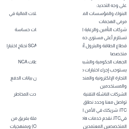
على وجه التحديد:
البنوك والمؤسسات المالية بيانات العملاء والمعاملات المالية في
مرمى الهجمات
شركات التأمين والرعاية الصحية سجلات طبية وبيانات حساسة
تستلزم أعلى مستوى حماية
قطاع الطاقة والبترول أنظمة التحكم الصناعي SCADA تحتاج اختبارا
متخصصا
الجهات الحكومية والشبه حكومية الامتثال لاشتراطات NCA
يستوجب إجراء اختبارات دورية
التجارة الإلكترونية والمنصات الرقمية تطبيقات تخزن بيانات الدفع
والمستخدمين
الشركات الناشئة التقنية كلما نموتم رقميا، كلما ازدادت المخاطر
تواصل معنا وحدد نطاق احتياجك الأمني
ITC: شريكك في الأمن السيبراني بالمملكة
فيITC
، نقدم خدمات pentest Saudi Arabia الشاملة بفريق من
المتخصصين المعتمدين دوليا (OSCP, CEH, CISSP) وبمنهجيات