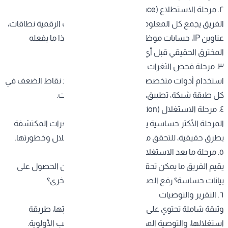
٢. مرحلة الاستطلاع (Reconnaissance)
الفريق يجمع كل المعلومات المتاحة علنيا عن بيئتك الرقمية نطاقات،
عناوين IP، حسابات موظفين، بنية تقنية ظاهرة. هذا ما يفعله
المخترق الحقيقي قبل أي هجوم.
٣. مرحلة فحص الثغرات وتحليلها
استخدام أدوات متخصصة مع التحليل اليدوي لرصد نقاط الضعف في
كل طبقة شبكة، تطبيق، نظام تشغيل، قاعدة بيانات.
٤. مرحلة الاستغلال (Exploitation)
المرحلة الأكثر حساسية يحاول الفريق استغلال الثغرات المكتشفة
بطرق حقيقية، للتحقق من قابليتها الفعلية للاستغلال وخطورتها.
٥. مرحلة ما بعد الاستغلال
يقيم الفريق ما يمكن تحقيقه بعد الدخول هل يمكن الحصول على
بيانات حساسة؟ رفع الصلاحيات؟ الانتقال لأنظمة أخرى؟
٦. التقرير والتوصيات
وثيقة شاملة تحتوي على كل ثغرة مكتشفة، خطورتها، طريقة
استغلالها، والتوصية المحددة لإصلاحها مرتبة حسب الأولوية.