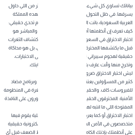
بياناتك تساوي كل شيء، وما في أحد يعرف هذا أكثر من اللي حاول
يسرقها. في ظل التحول الرقمي المتسارع اللي تشهده المملكة
العربية السعودية، باتت المؤسسات والشركات أمام تحدي حقيقي:
كيف تعرف إن أنظمتها آمنة فعلا؟ الجواب البسيط والمباشر هو
اختبار الاختراق في السعودية
الأداة الأكثر فعالية لاكتشاف الثغرات
قبل ما يكتشفها المخترقون. مو بس فحص روتيني، بل هو محاكاة
حقيقية لهجوم سيبراني تخضع فيه أنظمتك لأقسى الاختبارات،
وتخرج منها وأنت عارف بالضبط وين تحتاج تعزز حمايتك.
ليش اختبار الاختراق ضرورة ؟
كثير من المسؤولين يعتقدون إن وجود جدار حماية وبرنامج مضاد
للفيروسات كاف. والحقيقة؟ هذا التفكير هو أول ثغرة في المنظومة
الأمنية. المخترقون الحقيقيين ما يطرقون الباب، يدورون على النافذة
المفتوحة اللي ما انتبه لها أحد.
اختبار الاختراق
أو كما يعرف دوليا بpentestهو عملية يقوم فيها
متخصصون في الأمن السيبراني بمحاكاة هجمات إلكترونية حقيقية
على أنظمتك بإذنك الكامل، والهدف هو إيجاد نقاط الضعف قبل أي