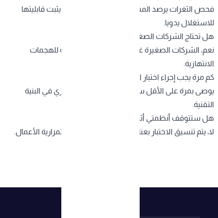
فحص الثغرات يرصد المشاكل آليا، واختبار الاختراق يثبت قابليتها
للاستغلال يدويا.
هل تحتاج الشركات الصغيرة اختبار اختراق؟
نعم، الشركات الصغيرة غالبا أقل حماية وأكثر عرضة للهجمات
الانتهازية.
كم مرة يجب إجراء اختبار الاختراق؟
يوصى بمرة على الأقل سنويا، أو عند أي تغيير جوهري في البنية
التقنية.
هل ستتوقف أنظمتي أثناء الاختبار؟
لا، يتم تنسيق الاختبار بعناية لتفادي أي تأثير على استمرارية الأعمال.