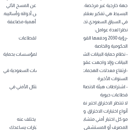
جهة خارجية غير مرخصة. هذه العملية تختلف جذريا عن المسح الآلي
البسيط هي تفكير بعقلية المهاجم، واستخدام نفس أدواته وأساليبه.
في السياق السعودي تحديدا، تكتسب هذه الخدمة أهمية مضاعفة
نظرا لعدة عوامل:
-رؤية 2030 ودفعها القوي نحو التحول الرقمي في القطاعات
الحكومية والخاصة
- نظام حماية البيانات الشخصية (PDPL) الذي يلزم المؤسسات بحماية
البيانات وإلا واجهت عقوبات
-ارتفاع معدلات الهجمات الإلكترونية على المؤسسات السعودية في
السنوات الأخيرة
- اشتراطات هيئة الاتصالات والفضاء والتقنية للامتثال الأمني في
قطاعات حيوية
لا تنتظر الاختراق اختبر نفسك أولا
أنواع اختبارات الاختراق: وش يناسب مؤسستك؟
مو كل
اختبار أمني متشابه
. الشركة الناشئة تحتاج ما يختلف عنه
المصرف أو المستشفى. والفهم الصح لأنواع الاختبارات يساعدك