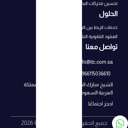
تحسين محركات البحث (SEO) لنجاح أعمالك
الحلول
خدمات الربط بين الشركات
العقود القانونية التقنية
تواصل معنا
info@itc.com.sa
+966115036610
الشيخ مبارك الصباح، العليا، الرياض، المملكة
العربية السعودية
احجز اجتماعًا
جميع الحقوق محفوظة لـ ‎‪2026 © ITC‬