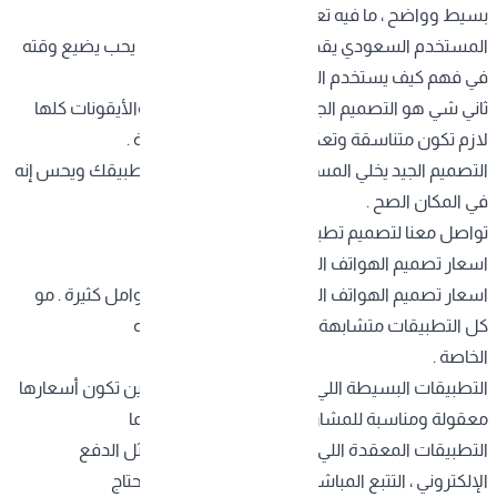
بسيط وواضح ، ما فيه تعقيدات أو خطوات زايدة .
المستخدم السعودي يقدر البساطة والسرعة ، وما يحب يضيع وقته
في فهم كيف يستخدم التطبيق .
ثاني شي هو التصميم الجذاب . الألوان ، الخطوط، والأيقونات كلها
لازم تكون متناسقة وتعكس هوية علامتك التجارية .
التصميم الجيد يخلي المستخدم يرتاح وهو يتصفح تطبيقك ويحس إنه
في المكان الصح .
تواصل معنا لتصميم تطبيقك المثالي
اسعار تصميم الهواتف الذكية
اسعار
تصميم الهواتف الذكية
تختلف على حسب عوامل كثيرة . مو
كل التطبيقات متشابهة ، وكل مشروع له متطلباته
الخاصة .
التطبيقات البسيطة اللي تقدم خدمة واحدة أو اثنتين تكون أسعارها
معقولة ومناسبة للمشاريع الصغيرة والناشئة . بينما
التطبيقات المعقدة اللي فيها خصائص متقدمة مثل الدفع
الإلكتروني ، التتبع المباشر ، أو الذكاء الاصطناعي ، تحتاج