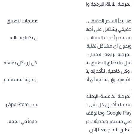
المرحلة الثالثة: البرمجة والتطوير :
هنا يبدأ السحر الحقيقي . فريق المبرمجين يحول التصميمات لتطبيق
حقيقي يشتغل على أجهزة iOS وAndroid .
نستخدم أحدث التقنيات ونتأكد إن كل خاصية تشتغل بكفاءة عالية
وبدون أي مشاكل تقنية .
المرحلة الرابعة: الاختبار :
قبل ما نطلق التطبيق ، نختبره بشكل شامل. نجرب كل زر ، كل صفحة
، وكل خاصية . نتأكد إنه يشتغل بسلاسة على كل
الأجهزة وإن ما فيه أي أخطاء برمجية ممكن تأثر على تجربة المستخدم
.
المرحلة الخامسة: الإطلاق والدعم :
بعد ما نتأكد إن كل شي تمام ، نطلق التطبيق على متاجر App Store و
Google Play. وما نوقف هنا ، نقدم لك دعم
فني مستمر وتحديثات دورية عشان تطبيقك يظل دايماً في القمة .
انطلق للنجاح معنا الآن