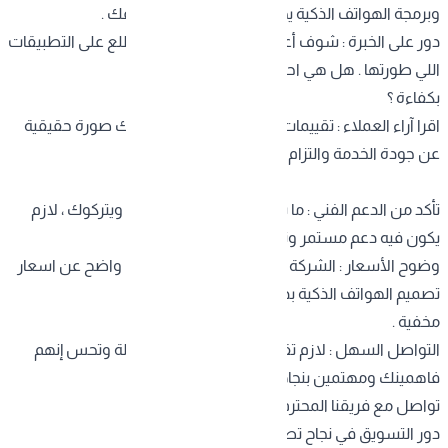
وبرمجة الهواتف الذكية
يحدد نجاح أو فشل مشروعك .
دور على الخبرة : شوف أعمال الشركة السابقة واطلع على التطبيقات
اللي طورتها . هل هي احترافية ؟ هل لسا تشتغل
بكفاءة ؟
اقرا آراء العملاء : تقييمات العملاء السابقين تعطيك صورة حقيقية
عن جودة الخدمة والتزام الشركة .
تأكد من الدعم الفني : ما يكفي يطوروا لك التطبيق ويتركوك ، لازم
يكون فيه دعم مستمر وتحديثات دورية .
وضوح الأسعار : الشركة الموثوقة تعطيك تفصيل واضح عن اسعار
تصميم الهواتف الذكية بدون مفاجآت أو تكاليف
مخفية .
التواصل السهل : لازم تقدر تتواصل معهم بسهولة وتحس إنهم
فاهمينك ومهتمين بنجاح مشروعك .
تواصل مع فريقنا المحترف الآن
دور التسويق في نجاح تطبيقك