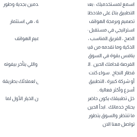
اسمع لمستخدميك : بعد الإطلاق ، خذ آراء المستخدمين بجدية وطور
التطبيق بناءً على ملاحظاتهم .
تصميم وبرمجة الهواتف الذكية
مو بس خطوة تقنية ، هي استثمار
استراتيجي في مستقبل مشروعك . مع التخطيط
الصح ، الفريق المناسب ، وفهم واضح لـ اسعار تصميم الهواتف
الذكية وما تقدمه من قيمة ، تقدر تبني تطبيق ناجح
ينافس بقوة في السوق السعودي .
الفرصة قدامك الحين . العالم الرقمي ما ينتظر أحد ، واللي يتأخر بيفوته
قطار النجاح . سواء كنت صاحب مشروع صغير
أو شركة كبيرة ، التطبيق الذكي هو مفتاحك للوصول لعملائك بطريقة
أسرع وأكثر فعالية .
خل تطبيقك يكون حاضر في جيب كل عميل ، ويكون الخيار الأول لما
يحتاج خدماتك . ابدأ الحين ولا تأجل ، لأن المنافسة
ما تنتظر والسوق يتطور كل يوم .
تواصل معنا الان