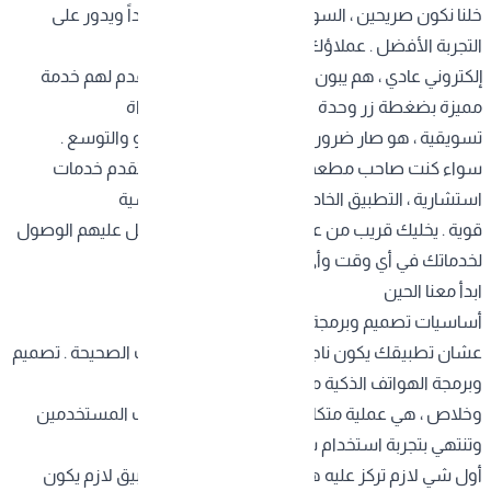
خلنا نكون صريحين ، السوق السعودي صار واعي جداً ويدور على
التجربة الأفضل . عملاؤك ما عاد يكفيهم موقع
إلكتروني عادي ، هم يبون تطبيق سهل ، سريع، ويقدم لهم خدمة
مميزة بضغطة زر وحدة . التطبيق الذكي مو بس أداة
تسويقية ، هو صار ضرورة لأي مشروع يطمح للنمو والتوسع .
سواء كنت صاحب مطعم ، متجر إلكتروني ، أو حتى تقدم خدمات
استشارية ، التطبيق الخاص بك يعطيك ميزة تنافسية
قوية . يخليك قريب من عملائك على طول ، ويسهل عليهم الوصول
لخدماتك في أي وقت وأي مكان .
ابدأ معنا الحين
أساسيات تصميم وبرمجة الهواتف الذكية
عشان تطبيقك يكون ناجح ، لازم تفهم الأساسيات الصحيحة .
تصميم
وبرمجة الهواتف الذكية
مو بس كتابة أكواد
وخلاص ، هي عملية متكاملة تبدأ من فهم احتياجات المستخدمين
وتنتهي بتجربة استخدام سلسة وممتعة .
أول شي لازم تركز عليه هو تجربة المستخدم . التطبيق لازم يكون