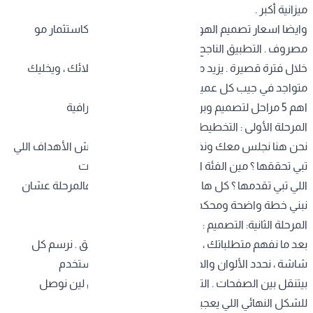
ميزانية أكبر .
وايضا اسعار تصميم الهواتف الذكية لازم تشوفها كاستثمار مو
مصروف . التطبيق الناجح يرجع لك رأس ماله وأكثر
خلال فترة قصيرة . يزيد مبيعاتك ، يوسع قاعدة عملائك ، ويخليك
متواجد في جيب كل عميل محتمل .
اهم 5 مراحل لتصميم وبرمجة الهواتف الذكية الاحترافية
المرحلة الأولى : التخطيط والدراسة :
نحن هنا نجلس معك ونفهم احتياجاتك بالضبط . وش الأهداف اللي
تبي تحققها ؟ مين الفئة المستهدفة ؟ وش الخدمات
اللي تبي تقدمها ؟ كل هالأسئلة نجاوب عليها في هالمرحلة عشان
نبني خطة واضحة ومحكمة .
المرحلة الثانية: التصميم :
بعد ما نفهم متطلباتك ، نبدأ نصمم واجهات التطبيق . نرسم كل
شاشة ، نحدد الألوان والخطوط ، ونوضح كيف المستخدم
بيتنقل بين الصفحات . التصميم يكون قابل للتعديل لين نوصل
للشكل النهائي اللي يعجبك تماماً .