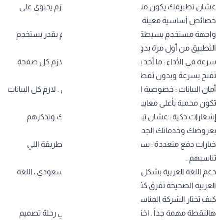
عشان تطبيقك يكون منافس قوي في السوق ، لازم يحتوي على
خصائص أساسية معينة وهى :
واجهة مستخدم بسيطة وواضحة : المستخدم لازم يقدر يستخدم
التطبيق من أول مرة بدون ما يحتاج شرح طويل .
سرعة في الأداء : ما أحد يحب التطبيقات البطيئة . لازم كل صفحة
تفتح بسرعة وبدون تقطيع .
أمان البيانات : خصوصية المستخدمين شي اساسى . لازم كل البيانات
تكون محمية بأعلى معايير الأمان .
إشعارات ذكية : عشان تبقى على تواصل مع عملائك وتذكرهم
بعروضك وخدماتك الجديدة .
خيارات دفع متعددة : سهل على عملائك الدفع بالطريقة اللي
تناسبهم .
دعم اللغة العربية بشكل كامل : خصوصاً للسوق السعودي ، اللغة
العربية الصحيحة تفرق كثير .
كيف تختار الشركة المناسبة لتصميم تطبيقك ؟
هالنقطة مهمة جداً . اختيارك للشريك المناسب في رحلة
تصميم