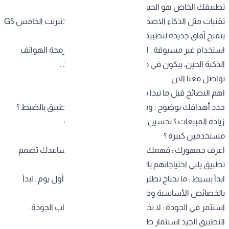
تطبيقك الخاص هو الحين .
تقنيات مثل الذكاء الاصطناعي ، الواقع المعزز ، والإنترنت الخامس G5
بتفتح آفاق جديدة لتطبيقات مبتكرة وتجارب
استخدام غير مسبوقة . اللي يستثمر في تصميم وبرمجة الهواتف
الذكية الحين، بيكون في موقع متقدم جداً مستقبلاً .
تواصل معنا الان
اهم النصائح قبل ما تبدا مشروعك
حدد أهدافك بوضوح : وش اللي تبي تحققه من التطبيق بالضبط ؟
زيادة المبيعات ؟ تحسين خدمة العملاء ؟ بناء قاعدة
مستخدمين كبيرة ؟
اعرف جمهورك : فهمك لعملائك المستهدفين يساعدك تصمم
تطبيق يلبي احتياجاتهم بالضبط .
ابدأ بسيط : ما تحتاج تطلق تطبيق فيه كل شي من أول يوم . ابدأ
بالخصائص الأساسية وطور بالتدريج .
استثمر في الجودة : لا تختار الخيار الأرخص على حساب الجودة .
التطبيق الجيد استثمار طويل الأمد .