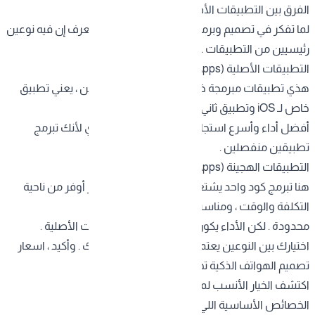
الفرق بين التطبيقات الأصلية والهجينة
لما تفكر في
تصميم وبرمجة الهواتف الذكية
، لازم تعرف إن فيه نوعين
رئيسيين من التطبيقات .
التطبيقات الأصلية (Native Apps)
هذي تطبيقات مبرمجة خصيصاً لنظام تشغيل معين ، يعني تطبيق
خاص لـ iOS وتطبيق ثاني لـ Android . هالنوع يقدم
أفضل أداء وأسرع استجابة ، لكن تكلفته أعلى شوي لأنك تبرمج
تطبيقين منفصلين .
التطبيقات الهجينة (Hybrid Apps)
هنا تبرمج كود واحد يشتغل على النظامين . هالخيار أوفر من ناحية
التكلفة والوقت ، ومناسب للمشاريع اللي ميزانيتها
محدودة . لكن الأداء يكون أقل شوي من التطبيقات الأصلية .
اختيارك بين النوعين يعتمد على احتياجاتك وميزانيتك . وأكيد ، اسعار
تصميم الهواتف الذكية تختلف بين النوعين .
اكتشف الخيار الأنسب لمشروعك الآن
الخصائص الأساسية اللي لازم تكون في تطبيقك