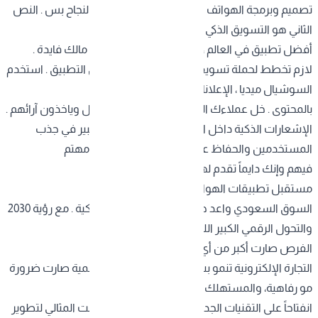
تصميم وبرمجة الهواتف الذكية
الاحترافي هو نص النجاح بس . النص
الثاني هو التسويق الذكي . ممكن يكون عندك
أفضل تطبيق في العالم ، لكن إذا ما أحد يعرف عنه ، مالك فايدة .
لازم تخطط لحملة تسويقية قوية قبل وبعد إطلاق التطبيق . استخدم
السوشيال ميديا ، الإعلانات المدفوعة ، والتسويق
بالمحتوى . خل عملاءك الحاليين يجربون التطبيق أول وياخذون آرائهم .
الإشعارات الذكية داخل التطبيق كمان تلعب دور كبير في جذب
المستخدمين والحفاظ عليهم . خلهم يحسون إنك مهتم
فيهم وإنك دايماً تقدم لهم شي جديد ومفيد .
مستقبل تطبيقات الهواتف الذكية في السعودية
السوق السعودي واعد جداً لتطبيقات الهواتف الذكية . مع رؤية 2030
والتحول الرقمي الكبير اللي تشهده المملكة ،
الفرص صارت أكبر من أي وقت مضى .
التجارة الإلكترونية تنمو بشكل سريع ، الخدمات الرقمية صارت ضرورة
مو رفاهية، والمستهلك السعودي صار أكثر
انفتاحاً على التقنيات الجديدة . هذا كله يعني إن الوقت المثالي لتطوير