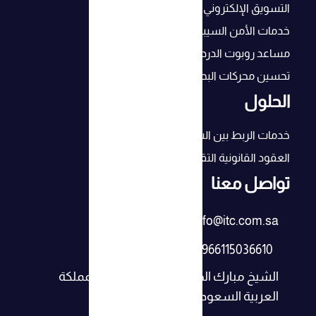
التسويق الإلكتروني
خدمات الأمن السيبراني
مساعد روبوت الدردشة بالذكاء الإصطناعي
تحسين محركات البحث (SEO) لنجاح أعمالك
الحلول
خدمات الربط بين الشركات
العقود القانونية التقنية
تواصل معنا
info@itc.com.sa
+966115036610
الشيخ مبارك الصباح، العليا، الرياض، المملكة
العربية السعودية