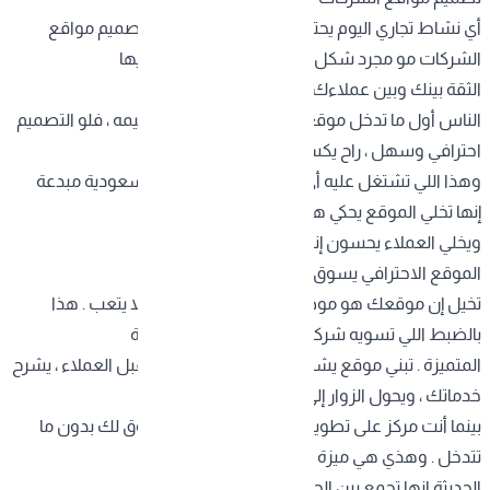
أي نشاط تجاري اليوم يحتاج يثبت حضوره أونلاين . تصميم مواقع
الشركات مو مجرد شكل جميل ، هو وسيلة تبني فيها
الثقة بينك وبين عملاءك .
الناس أول ما تدخل موقعك ، تحكم عليك من تصميمه ، فلو التصميم
احترافي وسهل ، راح يكسبك ثقة من أول لحظة .
وهذا اللي تشتغل عليه أي شركة تصميم مواقع السعودية مبدعة
إنها تخلي الموقع يحكي هويتك ، ويخدم أهدافك ،
ويخلي العملاء يحسون إنهم في المكان الصح .
الموقع الاحترافي يسوق عنك
تخيل إن موقعك هو موظفك الدائم اللي ما ينام ولا يتعب . هذا
بالضبط اللي تسويه شركة تصميم مواقع السعودية
المتميزة . تبني موقع يشتغل عنك 24 ساعة ، يستقبل العملاء ، يشرح
خدماتك ، ويحول الزوار إلى عملاء فعليين .
بينما أنت مركز على تطوير مشروعك ، الموقع يسوق لك بدون ما
تتدخل . وهذي هي ميزة تصميم مواقع الشركات
الحديثة انها تجمع بين الجمال والنتائج الفعلية .