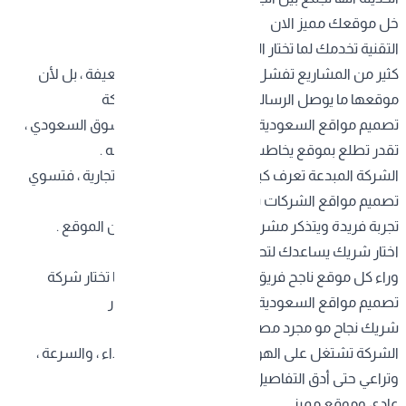
خل موقعك مميز الان
التقنية تخدمك لما تختار الصح
كثير من المشاريع تفشل رقمياً مو لأن خدماتها ضعيفة ، بل لأن
موقعها ما يوصل الرسالة صح . لما تتعامل مع شركة
تصميم مواقع السعودية عندها خبرة في تحليل السوق السعودي ،
تقدر تطلع بموقع يخاطب جمهورك بلغته وبأسلوبه .
الشركة المبدعة تعرف كيف تدمج التقنية بالهوية التجارية ، فتسوي
تصميم مواقع الشركات بشكل يخلي الزائر يعيش
تجربة فريدة ويتذكر مشروعك حتى بعد ما يطلع من الموقع .
اختار شريك يساعدك لتحقيق نجاحك
وراء كل موقع ناجح فريق يفكر ، يخطط ، ويبدع . لما تختار شركة
تصميم مواقع السعودية متخصصة ، أنت فعلياً تختار
شريك نجاح مو مجرد مصمم .
الشركة تشتغل على الهوية ، تجربة المستخدم ، الأداء ، والسرعة ،
وتراعي حتى أدق التفاصيل اللي تفرق بين موقع
عادي وموقع مميز .