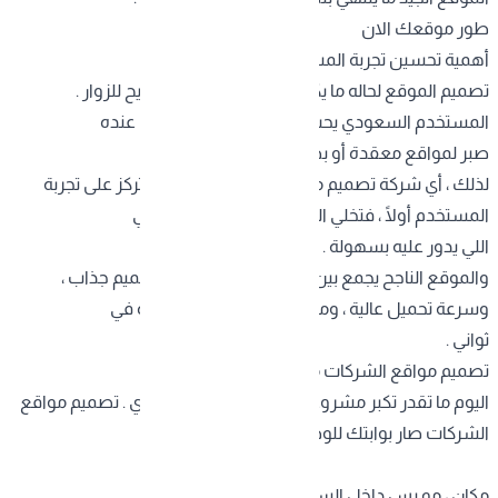
طور موقعك الان
أهمية تحسين تجربة المستخدم
تصميم الموقع لحاله ما يكفي إذا ما كان سهل ومريح للزوار .
المستخدم السعودي يحب السرعة والبساطة ، وما عنده
صبر لمواقع معقدة أو بطيئة .
لذلك ، أي
شركة تصميم مواقع السعودية
محترفة تركز على تجربة
المستخدم أولًا ، فتخلي الزائر يتنقل بسلاسة ويلاقي
اللي يدور عليه بسهولة .
والموقع الناجح يجمع بين الجمال والوظيفة و التصميم جذاب ،
وسرعة تحميل عالية ، ومحتوى واضح يوصل الفكرة في
ثواني .
تصميم مواقع الشركات مفتاح التوسع والنمو
اليوم ما تقدر تكبر مشروعك بدون وجود رقمي قوي . تصميم مواقع
الشركات صار بوابتك للوصول لعملاء جدد في كل
مكان ، مو بس داخل السعودية ، حتى في الخارج .