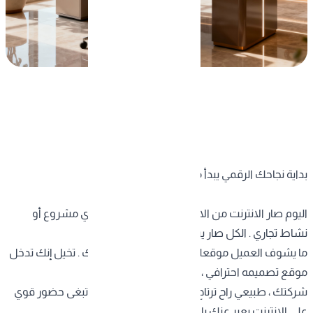
بداية نجاحك الرقمي يبدأ من هنا
اليوم صار الانترنت من الاساسيات واسرار النجاح لأي مشروع أو
نشاط تجاري . الكل صار يبحث في الإنترنت ، وأول
ما يشوف العميل موقعك ، هو الانطباع الأول عنك . تخيل إنك تدخل
موقع تصميمه احترافي ، وسهل ، ويعكس هوية
شركتك ، طبيعي راح ترتاح وتثق فيه أكثر ، فإذا كنت تبغى حضور قوي
على الإنترنت يعبر عنك باحترافية ، ما لك إلا