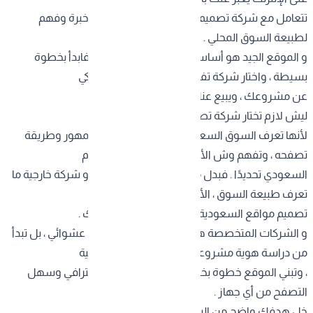
تتعامل مع
شركة تصميم مواقع السعودية
عندها خبرة وفهم
لطبيعة السوق المحلي .
و الموقع الجيد هو أساس أي مشروع ناجح اليوم . فابدأ بخطوة
بسيطة ، واختار شركة تفهمك ، وتخلي موقعك يحكي
عن مشروعك ، ويبيع عنك بدون ما تتكلم .
ليش لازم تختار شركة تصميم مواقع السعودية ؟
لأنها تعرف السوق السعودي ، و تعرف أسلوب الجمهور وطريقة
تصفحه ، وتفهم وش الأشياء اللي تجذب المستخدم
السعودي تحديدًا . فبدل ما تعتمد على قالب جاهز أو شركة خارجية ما
تعرف طبيعة السوق ، الأفضل تتعامل مع شركة
تصميم مواقع السعودية تفهمك وتفهم جمهورك .
و الشركات المتخصصة هنا ما تصمم مواقع بشكل عشوائي ، بل تبدأ
من دراسة هوية مشروعك ، وتحدد أهدافك الرقمية
، وتبني الموقع خطوة بخطوة حتى يطلع بشكل احترافي وسهل
التصفح من أي جهاز .
خل هدفك واضح من البداية