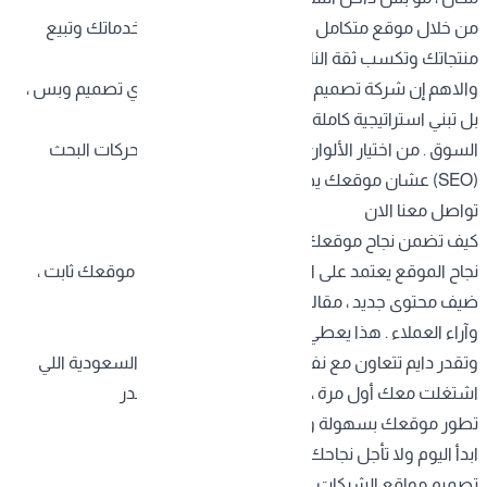
من خلال موقع متكامل ومبني صح ، تقدر تسوق لخدماتك وتبيع
منتجاتك وتكسب ثقة الناس بكل سهولة .
والاهم إن شركة تصميم مواقع السعودية ما تسوي تصميم وبس ،
بل تبني استراتيجية كاملة تساعدك على النجاح في
السوق . من اختيار الألوان والخطوط إلى تحسين محركات البحث
(SEO) عشان موقعك يطلع في النتائج الأولى .
تواصل معنا الان
كيف تضمن نجاح موقعك بعد التصميم ؟
نجاح الموقع يعتمد على التحديث المستمر . لا تخلي موقعك ثابت ،
ضيف محتوى جديد ، مقالات ، صور من أعمالك ،
وآراء العملاء . هذا يعطي ثقة أكبر بين العملاء .
وتقدر دايم تتعاون مع نفس شركة تصميم مواقع السعودية اللي
اشتغلت معك أول مرة ، لأنها تعرف التفاصيل وتقدر
تطور موقعك بسهولة وتخليه دائمًا في القمة .
ابدأ اليوم ولا تأجل نجاحك
تصميم مواقع الشركات اختيارك الامثل