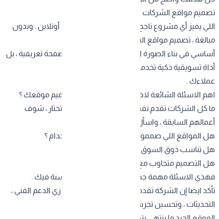
تصميم مواقع الشركات خطوتك لتصنع الفرق
اللي يميز أي مشروع ناجح اليوم هو طريقة ظهوره أونلاين . وبدون
مبالغة ، تصميم مواقع الشركات صار عنصر
أساسي في بناء الصورة الذهنية . الموقع مو بس صفحة تعريفية ، بل
أداة تسويقية ذكية تخدمك 24 ساعة وتتكلم بلغة
عملاءك .
اهم الاسئلة الشائعة لاختيار الشركة المناسبة لتصميم موقعك ؟
ما كل الشركات تقدم نفس الجودة . لذلك، قبل ما تختار ، شوف
أعمالهم السابقة ، واسأل نفسك :
هل المواقع اللي صمموها سريعة وسهلة الاستخدام ؟
هل تناسب ذوق السوق السعودي؟
هل التصميم متجاوب مع الجوال والتابلت ؟
فهذي الاسئلة مهمة جدا قبل اختيار الشركة المناسبة فيك .
تأكد ايضا إن الشركة تقدم خدمات ما بعد التصميم ، زي الدعم الفني ،
التحديثات ، وتحسين تجربة المستخدم ، لأن
الموقع الجيد ما ينتهي بتصميمه ، بل يبدأ من هناك .