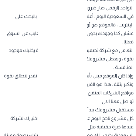
التواجد الرقمي صار ضرورة
في السعودية اليوم ، أغلب العملاء يبدؤون رحلتهم بالبحث على
الإنترنت ، فالموقع هو أول مكان يلقونك فيه .
عشان كذا وجودك بدون موقع احترافي يعني إنك غايب عن السوق
فعليًا .
التعامل مع
شركة تصميم مواقع السعودية
محترفة يخليك موجود
بقوة ، ويعطي مشروعك صورة عصرية تواكب
المنافسة .
وإذا كان الموقع مبني بأسلوب احترافي من البداية ، تقدر تنطلق بقوة
وتكبر بثقة . هذا هو الفرق اللي يصنعه تصميم
مواقع الشركات المتقن .
تواصل معنا الان
مستقبل مشروعك يبدأ من موقعك
كل مشروع ناجح اليوم عنده موقع قوي يعبر عنه . اختيارك لشركة
عندها خبرة حقيقية مثل شركة تصميم مواقع
السعودية يضمن لك موقع يحقق نتائج ملموسة ويترك بصمة مميزة