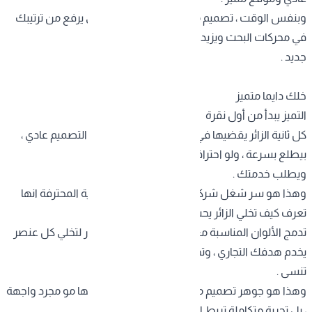
وبنفس الوقت ، تصميم مواقع الشركات الاحترافي يرفع من ترتيبك
في محركات البحث ويزيد فرص ظهورك لجمهور
جديد .
خلك دايما متميز
التميز يبدأ من أول نقرة
كل ثانية الزائر يقضيها في موقعك تعتبر فرصة . لو التصميم عادي ،
بيطلع بسرعة ، ولو احترافي ، بيكمل التصفح
ويطلب خدمتك .
وهذا هو سر شغل
شركة تصميم مواقع السعودية
المحترفة انها
تعرف كيف تخلي الزائر يحب موقعك من أول ثانية .
تدمج الألوان المناسبة مع تنسيق النصوص والصور لتخلي كل عنصر
يخدم هدفك التجاري ، وتخلق تجربة ممتعة ما
تنسى .
وهذا هو جوهر تصميم مواقع الشركات الحديثة ، إنها مو مجرد واجهة
، بل تجربة متكاملة تربط العميل بمشروعك .